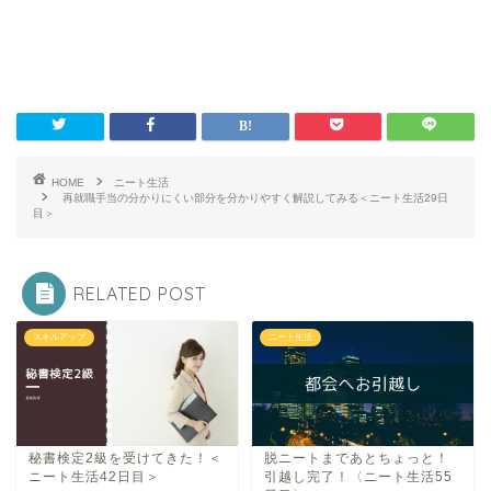
HOME
ニート生活
再就職手当の分かりにくい部分を分かりやすく解説してみる＜ニート生活29日
目＞
RELATED POST
スキルアップ
ニート生活
秘書検定2級を受けてきた！＜
脱ニートまであとちょっと！
ニート生活42日目＞
引越し完了！〈ニート生活55