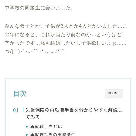
中学校の同級生に会いました。
みんな双子とか、子供が3人とか4人とかいました…こ
の年になると、これが当たり前なのか…というほど、
辛かったです…私も結婚したいし子供欲しいよぉ……
つД｀)･ﾟ･｡･ﾟﾟ･*:.｡..｡.:*･ﾟ
目次
CLOSE
失業保険の再就職手当を分かりやすく解説し
てみる
再就職手当とは
再就職手当の支給条件