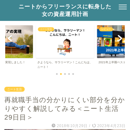
ニートからフリーランスに転身した
女の資産運用計画
ニート生活
レビュー
しました！
さようなら、サラリーマン！こんにちは、
2021年上半期ベストバイトップ5
ニート！
ニート生活
再就職手当の分かりにくい部分を分か
りやすく解説してみる＜ニート生活
29日目＞
2018年10月29日
/
2023年4月23日