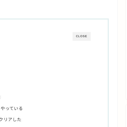
CLOSE
備
にやっている
nをクリアした