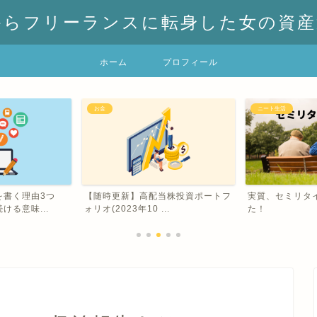
からフリーランスに転身した女の資産
ホーム
プロフィール
お金
ニート生活
を書く理由3つ
【随時更新】高配当株投資ポートフ
実質、セミリタ
ける意味...
ォリオ(2023年10 ...
た！