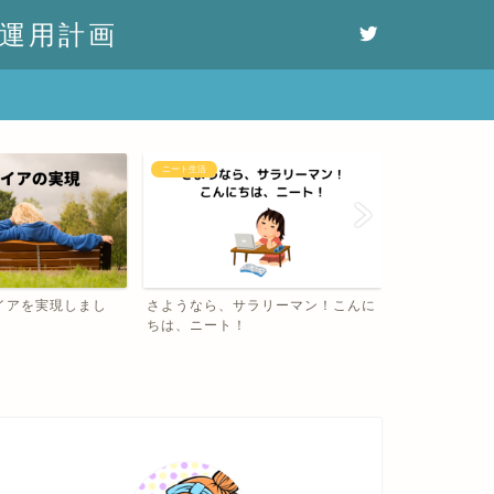
運用計画
ニート生活
レビュー
イアを実現しまし
さようなら、サラリーマン！こんに
2021年上半
ちは、ニート！