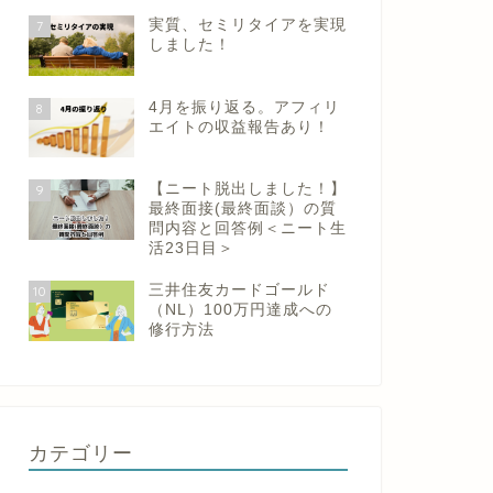
実質、セミリタイアを実現
7
しました！
4月を振り返る。アフィリ
8
エイトの収益報告あり！
【ニート脱出しました！】
9
最終面接(最終面談）の質
問内容と回答例＜ニート生
活23日目＞
三井住友カードゴールド
10
（NL）100万円達成への
修行方法
カテゴリー