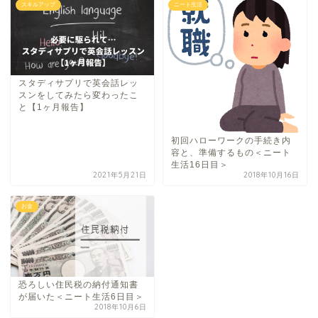
スキルアップ
ニート生活
スタディサプリで英会話レッ
スンをしてみたら変わったこ
と【1ヶ月報告】
初回ハローワークの手続き内
容と、準備するもの＜ニート
生活16日目＞
2021年5月21日
2018年10月16日
お金
恐ろしい住民税の納付通知書
が届いた＜ニート生活6日目＞
2018年10月6日