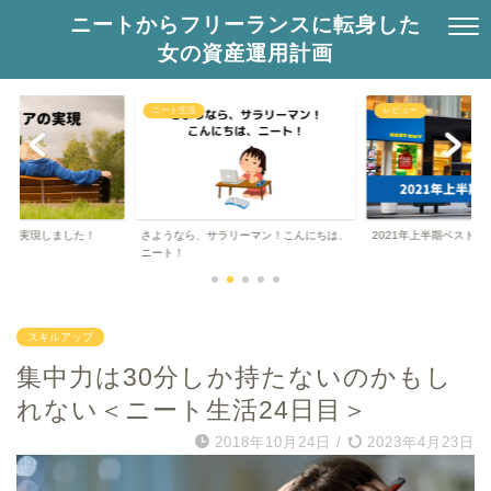
ニートからフリーランスに転身した
女の資産運用計画
ニート生活
レビュー
アを実現しました！
さようなら、サラリーマン！こんにちは、
2021年上半期ベストバ
ニート！
スキルアップ
集中力は30分しか持たないのかもし
れない＜ニート生活24日目＞
2018年10月24日
/
2023年4月23日