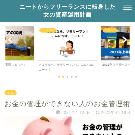
ニートからフリーランスに転身した
女の資産運用計画
ニート生活
レビュー
アを実現しました！
さようなら、サラリーマン！こんにちは、
2021年上半期ベストバ
ニート！
お金
お金の管理ができない人のお金管理術
2021年4月26日
/
2023年4月18日