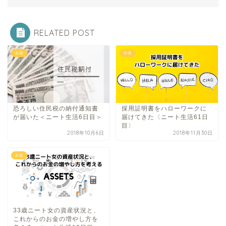
RELATED POST
お金
お金
恐ろしい住民税の納付通知書
採用証明書をハローワークに
が届いた＜ニート生活6日目＞
届けてきた〈ニート生活61日
目〉
2018年10月6日
2018年11月30日
お金
33歳ニート女の資産状況と、
これからのお金の増やし方を